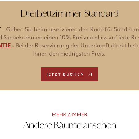
Dreibettzimmer Standard
T
-
Geben Sie beim reservieren den Kode für Sonderan
d Sie bekommen einen 10% Preisnachlass auf jede Re
NTIE
-
Bei der Reservierung der Unterkunft direkt bei 
Ihnen den niedrigsten Preis.
JETZT BUCHEN
MEHR ZIMMER
Andere Räume ansehen