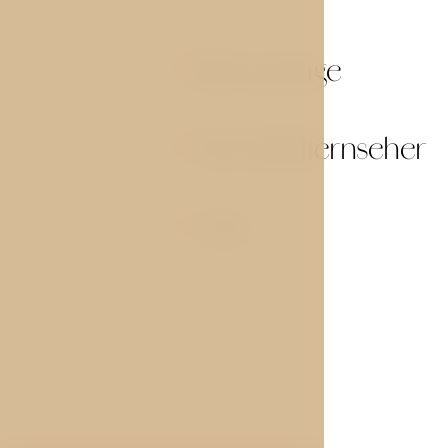
Klimaanlage
01
Flachbildfernseher
03
Safe
05