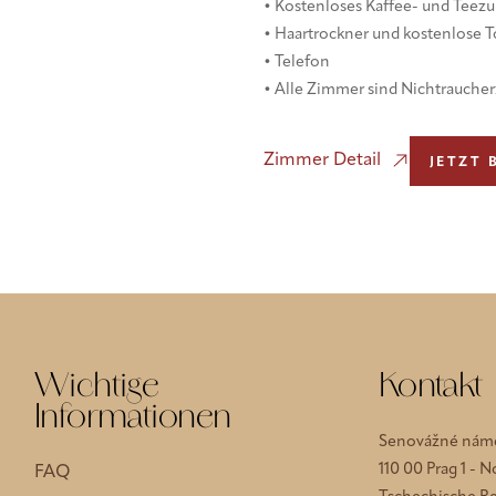
• Kostenloses Kaffee- und Teez
• Haartrockner und kostenlose To
• Telefon
• Alle Zimmer sind Nichtrauch
Zimmer Detail
JETZT
Wichtige
Kontakt
Informationen
Senovážné námě
110 00 Prag 1 - 
FAQ