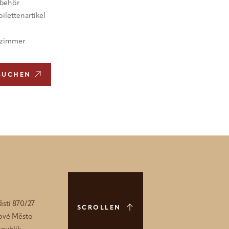
ubehör
ilettenartikel
erzimmer
 BUCHEN
stí 870/27
SCROLLEN
Nové Město