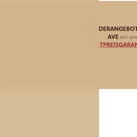
SONDERANGEBO
AVE
ein un
BESTPREISGARA