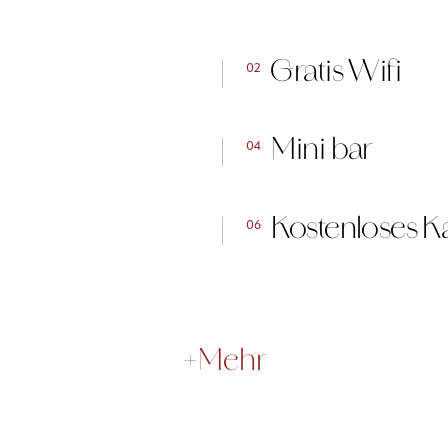
Gratis Wifi
02
Mini bar
04
Kostenloses K
06
+Mehr