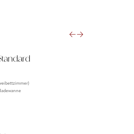
tandard
Zweibettzimmer)
 Badewanne