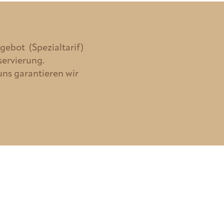
gebot (Spezialtarif)
servierung.
uns garantieren wir