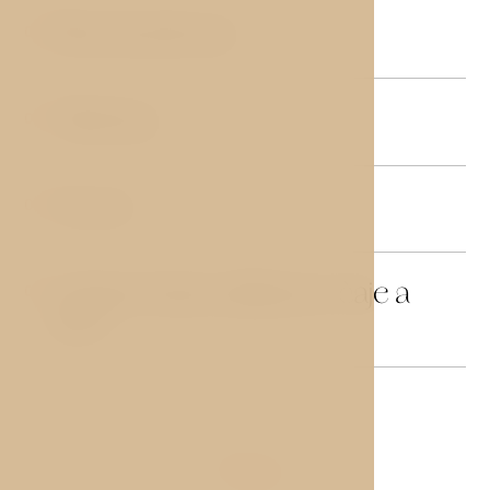
Plochá televize
03
Mini bar
04
Trezor
05
Vybavení pro přípravu čaje a
06
kávy
+Více