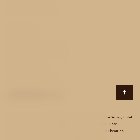
Obchodní podmínky
Kontakty
Senovážné náměstí 870/27
110 00 Praha 1 - Nové Město
Česká republika
T:
+420 229 229 111
E:
essence@avehotels.cz
Hotel Aida
,
Hotel Akcent
,
Hotel Bishop House
,
Hotel Black Star Suites
,
Hotel
Clementin
,
Hotel Essence
,
Hotel Golden Star
,
Hotel Harmony
,
Hotel
Monastery
,
Hotel Mucha
,
Hotel Red Lion
,
Hotel Taurus
,
Hotel Theatrino
,
Hotel Three Storks
,
Hotel Unique
,
Hotel Waldstein