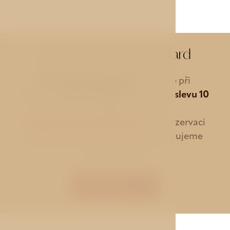
Třílůžkový pokoj Standard
SPECIÁLNÍ NABÍDKA
- Zadejte při
rezervaci
promo kód
AVE
a získejte
slevu 10
%
.
GARANCE NEJNIŽŠÍ CENY
- Při rezervaci
ubytování přímo u nás Vám garantujeme
nejnižší cenu.
REZERVACE