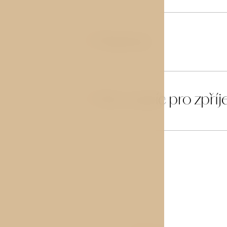
Doprava
04
Něco navíc pro zpří
05