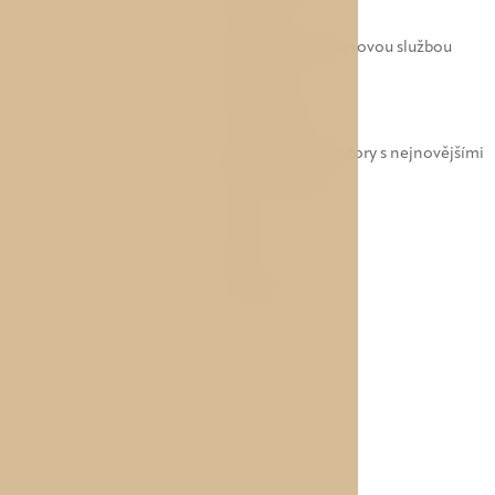
nábytkem
Recepce s 24hodinovou službou
Klimatizace
Wi-Fi zdarma
Konferenční prostory s nejnovějšími
technologiemi
Sauna
Výtah
Parkování