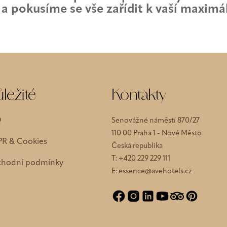
a pokusíme se vše zařídit k vaší maximá
ležité
Kontakty
Q
Senovážné náměstí 870/27
110 00 Praha 1 - Nové Město
R & Cookies
Česká republika
T:
+420 229 229 111
hodní podmínky
E:
essence@avehotels.cz