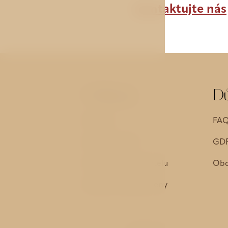
Kontaktujte nás
Odkazy
Dů
Pokoje
FA
Služby hotelu
GDP
Historie a okolí hotelu
Obc
Garance nejnižší ceny