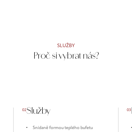
SLUŽBY
Proč si vybrat nás?
Služby
02
03
Snídaně formou teplého bufetu